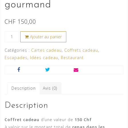
gourmand
CHF
150,00
quantité
Ajouter au panier
de
Invitation
Catégories :
Cartes cadeau
,
Coffrets cadeau
,
plaisir
Escapades
,
Idées cadeau
,
Restaurant
gourmand
Description
Avis (0)
Description
Coffret cadeau
d’une valeur de
150 Chf
à valoir sur le montant total de
repas dans les