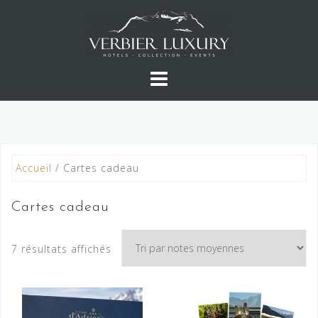
Skip
to
content
Accueil
/ Cartes cadeau
Cartes cadeau
Trié
7 résultats affichés
par
note
moyenne