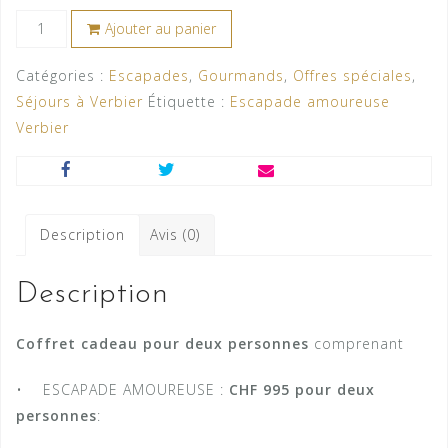
quantité
Ajouter au panier
de
"Toi
Catégories :
Escapades
,
Gourmands
,
Offres spéciales
,
&
Séjours à Verbier
Étiquette :
Escapade amoureuse
Moi"
Verbier
en
été
avec
diner
Description
Avis (0)
à
La
Description
Table
d'Adrien
Coffret cadeau pour deux personnes
comprenant
• ESCAPADE AMOUREUSE :
CHF 995 pour deux
personnes
: