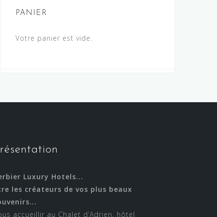
PANIER
Votre panier est vide.
résentation
erbier Luxury Hotels...
tre les créateurs de vos plus beaux
ouvenirs...
ous accueillir au Chalet d’Adrien, hôtel