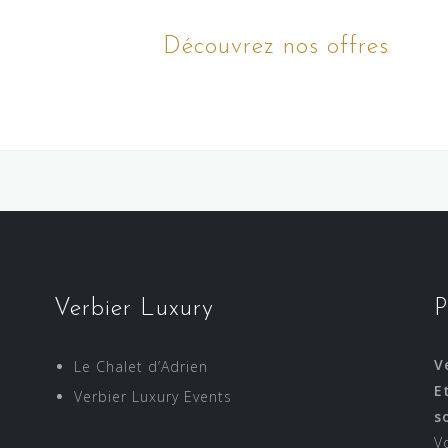
Découvrez nos offres
Verbier Luxury
P
V
Le Chalet d’Adrien
E
Verbier Luxury Events
s
V